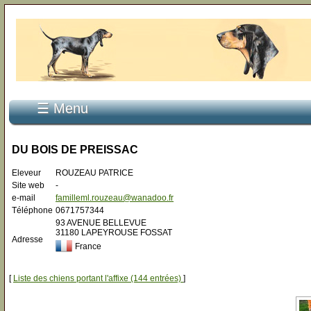
☰ Menu
DU BOIS DE PREISSAC
Eleveur
ROUZEAU PATRICE
Site web
-
e-mail
familleml.rouzeau@wanadoo.fr
Téléphone
0671757344
93 AVENUE BELLEVUE
31180 LAPEYROUSE FOSSAT
Adresse
France
[
Liste des chiens portant l'affixe (144 entrées)
]