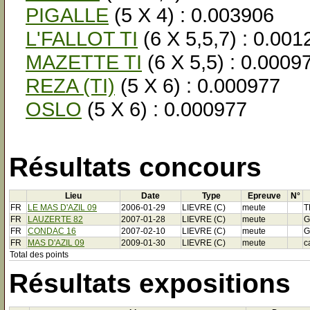
PIGALLE
(5 X 4) : 0.003906
L'FALLOT TI
(6 X 5,5,7) : 0.001
MAZETTE TI
(6 X 5,5) : 0.0009
REZA (TI)
(5 X 6) : 0.000977
OSLO
(5 X 6) : 0.000977
Résultats concours
Lieu
Date
Type
Epreuve
N°
FR
LE MAS D'AZIL 09
2006-01-29
LIEVRE (C)
meute
T
FR
LAUZERTE 82
2007-01-28
LIEVRE (C)
meute
G
FR
CONDAC 16
2007-02-10
LIEVRE (C)
meute
G
FR
MAS D'AZIL 09
2009-01-30
LIEVRE (C)
meute
c
Total des points
Résultats expositions