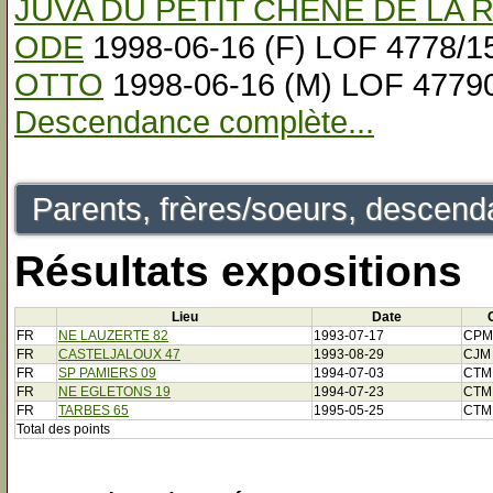
JUVA DU PETIT CHENE DE LA R
ODE
1998-06-16 (F) LOF 4778/1
OTTO
1998-06-16 (M) LOF 4779
Descendance complète...
Parents, frères/soeurs, descenda
Résultats expositions
Lieu
Date
FR
NE LAUZERTE 82
1993-07-17
CPM
FR
CASTELJALOUX 47
1993-08-29
CJM
FR
SP PAMIERS 09
1994-07-03
CTM
FR
NE EGLETONS 19
1994-07-23
CTM
FR
TARBES 65
1995-05-25
CTM
Total des points