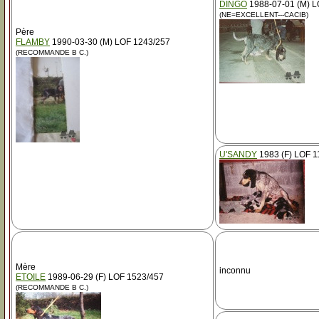
DINGO
1988-07-01 (M) L
(NE=EXCELLENT---CACIB)
Père
FLAMBY
1990-03-30 (M) LOF 1243/257
(RECOMMANDE B C.)
U'SANDY
1983 (F) LOF 1
Mère
inconnu
ETOILE
1989-06-29 (F) LOF 1523/457
(RECOMMANDE B C.)