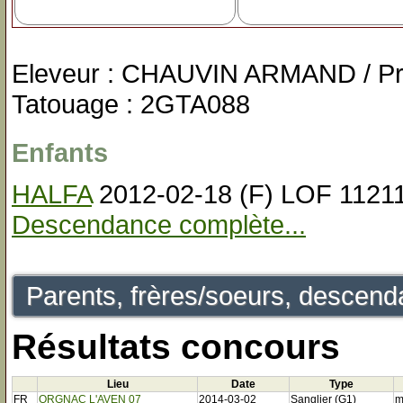
Eleveur : CHAUVIN ARMAND / Pr
Tatouage : 2GTA088
Enfants
HALFA
2012-02-18 (F) LOF 1121
Descendance complète...
Parents, frères/soeurs, descenda
Résultats concours
Lieu
Date
Type
FR
ORGNAC L'AVEN 07
2014-03-02
Sanglier (G1)
m