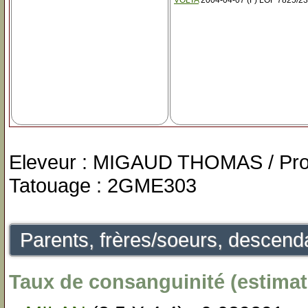
VOLTA
2004-04-07 (F) LOF 7825/2
Eleveur : MIGAUD THOMAS / Pr
Tatouage : 2GME303
Parents, frères/soeurs, descenda
Taux de consanguinité (estimati