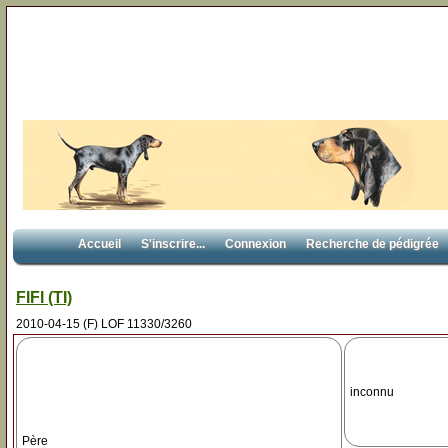
Accueil
S'inscrire...
Connexion
Recherche de pédigrée
FIFI (TI)
2010-04-15 (F) LOF 11330/3260
inconnu
Père