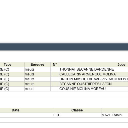
Type
Epreuve
N°
Juge
RE (C)
meute
THONNAT BECANNE DARDENNE
RE (C)
meute
CALLEGARIN ARMENGOL MOLINA
RE (C)
meute
DROUIN MASOL LACAVE-PISTAA DUPON
RE (C)
meute
BECANNE OUSTRIERES LAFON
RE (C)
meute
COUSINIE MOLINA MOREAU
Date
Classe
CTF
MAZET Alain