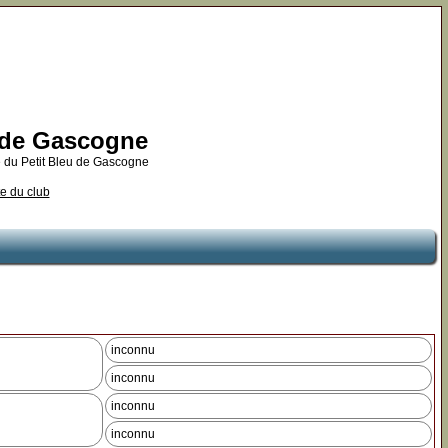
u de Gascogne
 du Petit Bleu de Gascogne
te du club
inconnu
inconnu
inconnu
inconnu