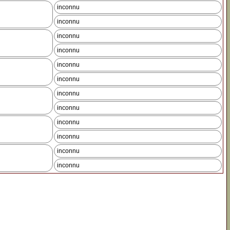
inconnu
inconnu
inconnu
inconnu
inconnu
inconnu
inconnu
inconnu
inconnu
inconnu
inconnu
inconnu