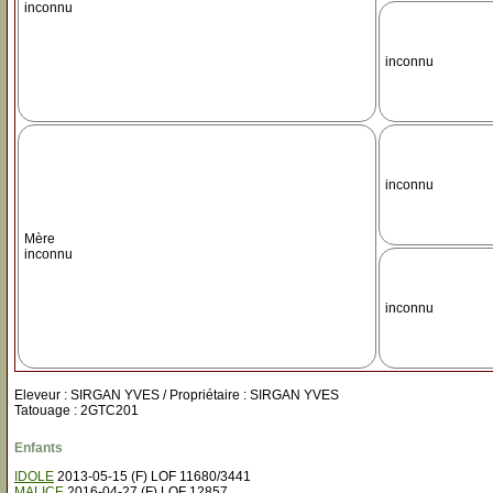
inconnu
inconnu
inconnu
Mère
inconnu
inconnu
Eleveur : SIRGAN YVES / Propriétaire : SIRGAN YVES
Tatouage : 2GTC201
Enfants
IDOLE
2013-05-15 (F) LOF 11680/3441
MALICE
2016-04-27 (F) LOF 12857