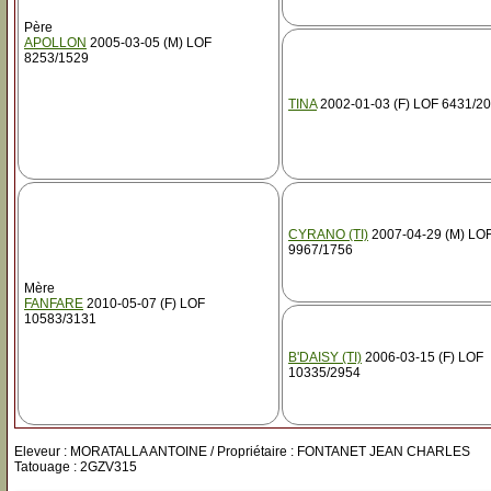
Père
APOLLON
2005-03-05 (M) LOF
8253/1529
TINA
2002-01-03 (F) LOF 6431/2
CYRANO (TI)
2007-04-29 (M) LO
9967/1756
Mère
FANFARE
2010-05-07 (F) LOF
10583/3131
B'DAISY (TI)
2006-03-15 (F) LOF
10335/2954
Eleveur : MORATALLA ANTOINE / Propriétaire : FONTANET JEAN CHARLES
Tatouage : 2GZV315