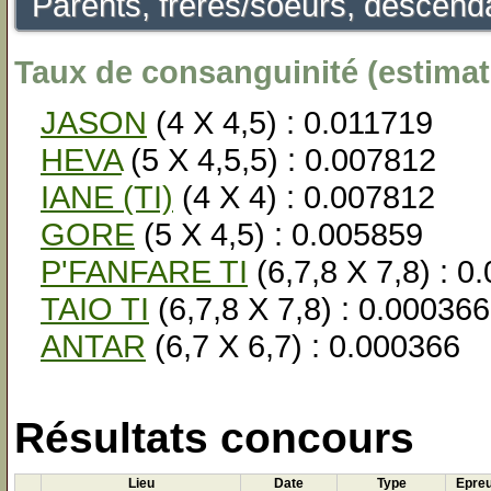
Parents, frères/soeurs, descenda
Taux de consanguinité (estimati
JASON
(4 X 4,5) : 0.011719
HEVA
(5 X 4,5,5) : 0.007812
IANE (TI)
(4 X 4) : 0.007812
GORE
(5 X 4,5) : 0.005859
P'FANFARE TI
(6,7,8 X 7,8) : 0
TAIO TI
(6,7,8 X 7,8) : 0.000366
ANTAR
(6,7 X 6,7) : 0.000366
Résultats concours
Lieu
Date
Type
Epre