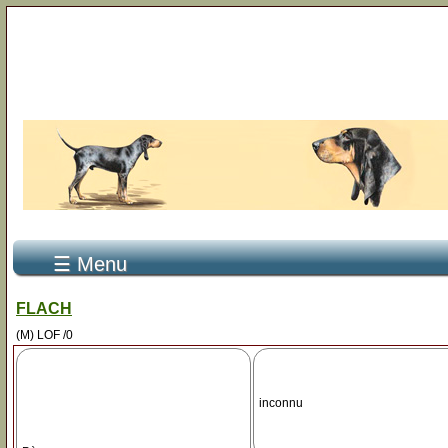
☰ Menu
FLACH
(M) LOF /0
inconnu