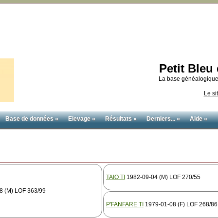
Petit Ble
La base généalogique
Le si
Base de données »
Elevage »
Résultats »
Derniers... »
Aide »
TAIO TI
1982-09-04 (M) LOF 270/55
8 (M) LOF 363/99
P'FANFARE TI
1979-01-08 (F) LOF 268/86