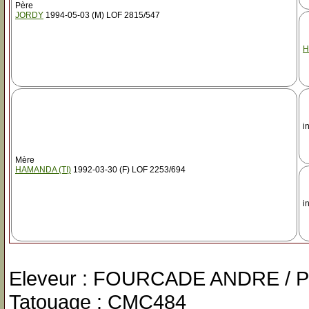
Père
JORDY
1994-05-03 (M) LOF 2815/547
H
i
Mère
HAMANDA (TI)
1992-03-30 (F) LOF 2253/694
i
Eleveur : FOURCADE ANDRE / P
Tatouage : CMC484