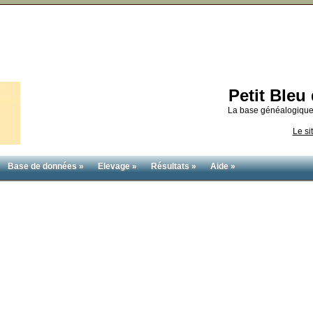
Petit Ble
La base généalogique
Le si
Base de données »
Elevage »
Résultats »
Aide »