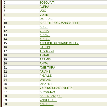
5
TOSQUA TI
6
ALPHA
7
UGO
8
VOITE
9
U'GITANE
10
APHELIE DU GRAND VEILLY
11
AUBE
12
VESTA
13
ARIANE
14
ARIEGE
15
ANOUCK DU GRAND VEILLY
16
BARON
17
ARPAGON
18
ANTAR
19
ARAMIS
20
ANITA
21
AVENTURA
22
ARIANE
23
PIGALLE
24
URIANE
25
UTOPIE TI
26
VICK DU GRAND VEILLY
27
ARMAGNAC
28
SALTINBANQUE
29
VAINQUEUR
30
ANISETTE