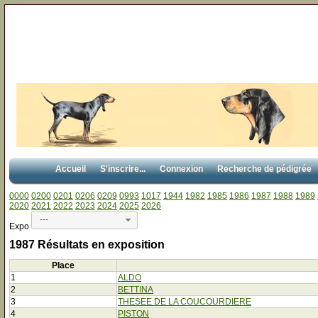
Accueil
S'inscrire...
Connexion
Recherche de pédigrée
0000
0200
0201
0206
0209
0993
1017
1944
1982
1985
1986
1987
1988
1989
2020
2021
2022
2023
2024
2025
2026
---
Expo
1987 Résultats en exposition
Place
1
ALDO
2
BETTINA
3
THESEE DE LA COUCOURDIERE
4
PISTON