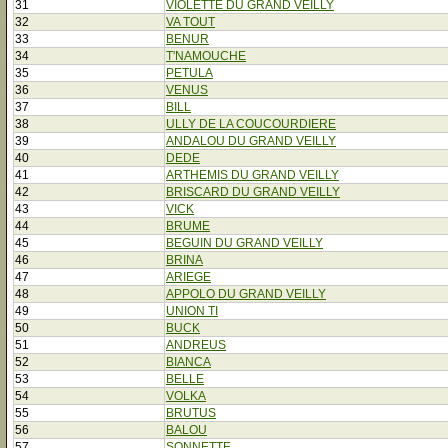
31
VIOLETTE DU GRAND VEILLY
32
VA TOUT
33
BENUR
34
T'NAMOUCHE
35
PETULA
36
VENUS
37
BILL
38
ULLY DE LA COUCOURDIERE
39
ANDALOU DU GRAND VEILLY
40
DEDE
41
ARTHEMIS DU GRAND VEILLY
42
BRISCARD DU GRAND VEILLY
43
VICK
44
BRUME
45
BEGUIN DU GRAND VEILLY
46
BRINA
47
ARIEGE
48
APPOLO DU GRAND VEILLY
49
UNION TI
50
BUCK
51
ANDREUS
52
BIANCA
53
BELLE
54
VOLKA
55
BRUTUS
56
BALOU
57
SONNETTE