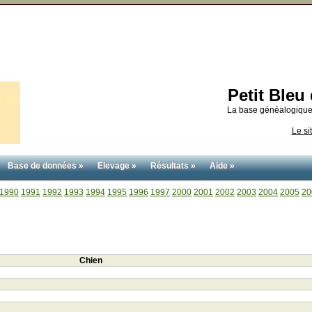
Petit Ble
La base généalogique
Le si
Base de données »
Elevage »
Résultats »
Aide »
1990
1991
1992
1993
1994
1995
1996
1997
2000
2001
2002
2003
2004
2005
20
Chien