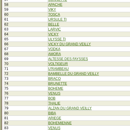
58
APACHE
59
VIKY
60
TOSCA
61
URSULE TI
62
BELLE
63
LARVIC
64
VICKY
65
ULYSSE TI
66
VICKY DU GRAND VEILLY
67
VODKA
68
AMORA
69
ALTESSE DES FAYSSES
70
VOLTIGEUR
71
U'RAMBEAU
72
BAMBELLE DU GRAND VEILLY
73
BRACO
74
BRUNETTE
75
BOHEME
76
VENUS
77
BOB
78
THALIE
79
ALZAN DU GRAND VEILLY
80
BIBA
81
ARIEGE
82
BOHEMIENNE
83
VENUS