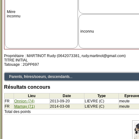
Mère
inconnu
inconnu
Propriétaire : MARTINOT Rudy (0642073381, rudy.martinot@gmail.com)
TITRE INITIAL
Tatouage : 2GPP697
Parents, frères/soeurs, descendants...
Résultats concours
Lieu
Date
Type
Epreuv
FR
Onnion (74)
2013-09-20
LIEVRE (C)
meute
FR
Marnay (71)
2014-03-08
LIEVRE (C)
meute
Total des points