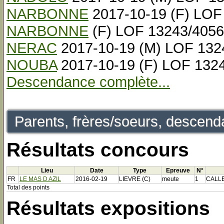
NARBONNE
2017-10-19 (F) LOF
NARBONNE
(F) LOF 13243/4056
NERAC
2017-10-19 (M) LOF 132
NOUBA
2017-10-19 (F) LOF 132
Descendance complète...
Parents, frères/soeurs, descenda
Résultats concours
Lieu
Date
Type
Epreuve
N°
FR
LE MAS D AZIL
2016-02-19
LIEVRE (C)
meute
1
CALL
Total des points
Résultats expositions