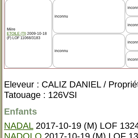
incon
inconnu
incon
Mère
ETOILE (TI)
2009-10-18
(F) LOF 11068/3183
incon
inconnu
incon
Eleveur : CALIZ DANIEL / Propriét
Tatouage : 126VSI
Enfants
NADAL
2017-10-19 (M) LOF 132
NADOLO
2017-10-19 (M) LOF 1