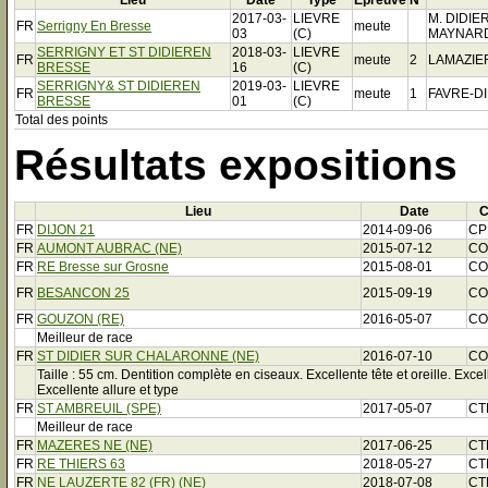
Lieu
Date
Type
Epreuve
N°
2017-03-
LIEVRE
M. DIDIE
FR
Serrigny En Bresse
meute
03
(C)
MAYNAR
SERRIGNY ET ST DIDIEREN
2018-03-
LIEVRE
FR
meute
2
LAMAZIE
BRESSE
16
(C)
SERRIGNY& ST DIDIEREN
2019-03-
LIEVRE
FR
meute
1
FAVRE-D
BRESSE
01
(C)
Total des points
Résultats expositions
Lieu
Date
C
FR
DIJON 21
2014-09-06
CP
FR
AUMONT AUBRAC (NE)
2015-07-12
C
FR
RE Bresse sur Grosne
2015-08-01
C
FR
BESANCON 25
2015-09-19
C
FR
GOUZON (RE)
2016-05-07
C
Meilleur de race
FR
ST DIDIER SUR CHALARONNE (NE)
2016-07-10
C
Taille : 55 cm. Dentition complète en ciseaux. Excellente tête et oreille. Exce
Excellente allure et type
FR
ST AMBREUIL (SPE)
2017-05-07
CT
Meilleur de race
FR
MAZERES NE (NE)
2017-06-25
CT
FR
RE THIERS 63
2018-05-27
CT
FR
NE LAUZERTE 82 (FR) (NE)
2018-07-08
CT