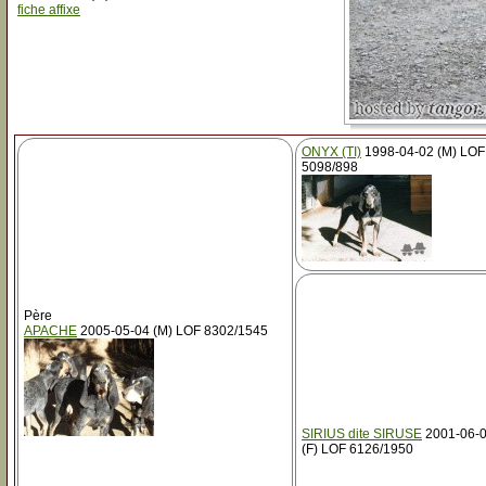
fiche affixe
ONYX (TI)
1998-04-02 (M) LOF
5098/898
Père
APACHE
2005-05-04 (M) LOF 8302/1545
SIRIUS dite SIRUSE
2001-06-
(F) LOF 6126/1950