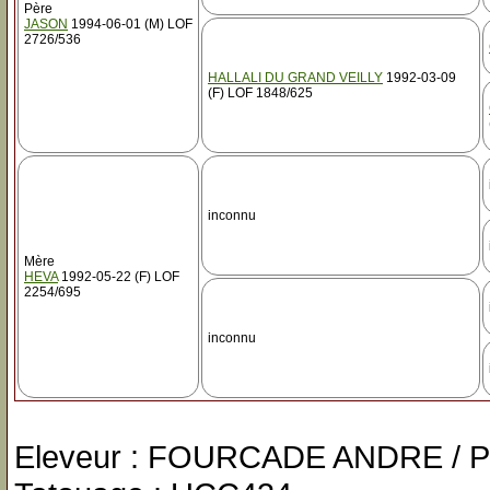
Père
JASON
1994-06-01 (M) LOF
2726/536
HALLALI DU GRAND VEILLY
1992-03-09
(F) LOF 1848/625
inconnu
Mère
HEVA
1992-05-22 (F) LOF
2254/695
inconnu
Eleveur : FOURCADE ANDRE / Pr