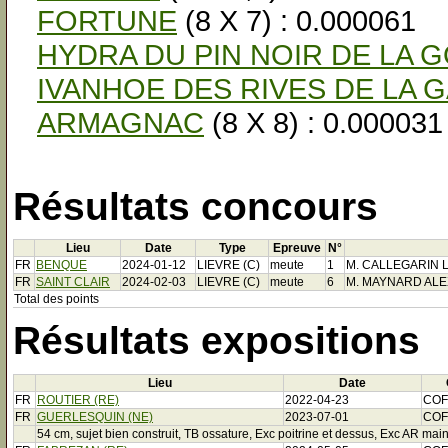
FORTUNE
(8 X 7) : 0.000061
HYDRA DU PIN NOIR DE LA 
IVANHOE DES RIVES DE LA
ARMAGNAC
(8 X 8) : 0.000031
Résultats concours
Lieu
Date
Type
Epreuve
N°
FR
BENQUE
2024-01-12
LIEVRE (C)
meute
1
M. CALLEGARIN L
FR
SAINT CLAIR
2024-02-03
LIEVRE (C)
meute
6
M. MAYNARD ALEX
Total des points
Résultats expositions
Lieu
Date
FR
ROUTIER (RE)
2022-04-23
COF
FR
GUERLESQUIN (NE)
2023-07-01
COF
54 cm, sujet bien construit, TB ossature, Exc poitrine et dessus, Exc AR main,