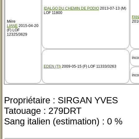
IDALGO DU CHEMIN DE PODIO
2013-07-13 (M)
LOF 11800
FAN
Mère
201
LIANE
2015-04-20
(F) LOF
12325/3629
inc
EDEN (TI)
2009-05-15 (F) LOF 11333/3263
inc
Propriétaire : SIRGAN YVES
Tatouage : 279DRT
Sang italien (estimation) : 0 %