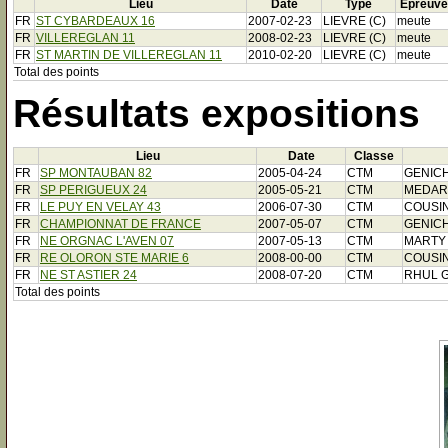
Lieu
Date
Type
Epreuve
FR
ST CYBARDEAUX 16
2007-02-23
LIEVRE (C)
meute
FR
VILLEREGLAN 11
2008-02-23
LIEVRE (C)
meute
FR
ST MARTIN DE VILLEREGLAN 11
2010-02-20
LIEVRE (C)
meute
Total des points
Résultats expositions
Lieu
Date
Classe
FR
SP MONTAUBAN 82
2005-04-24
CTM
GENIC
FR
SP PERIGUEUX 24
2005-05-21
CTM
MEDAR
FR
LE PUY EN VELAY 43
2006-07-30
CTM
COUSIN
FR
CHAMPIONNAT DE FRANCE
2007-05-07
CTM
GENIC
FR
NE ORGNAC L'AVEN 07
2007-05-13
CTM
MARTY 
FR
RE OLORON STE MARIE 6
2008-00-00
CTM
COUSIN
FR
NE ST ASTIER 24
2008-07-20
CTM
RHUL Gi
Total des points