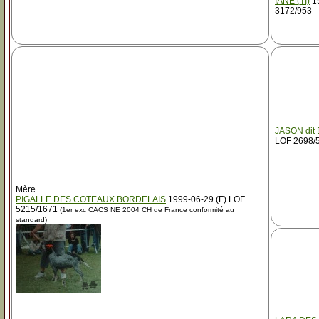
IANE (TI)
19
3172/953
JASON dit 
LOF 2698/
Mère
PIGALLE DES COTEAUX BORDELAIS
1999-06-29 (F) LOF
5215/1671
(1er exc CACS NE 2004 CH de France conformité au
standard)