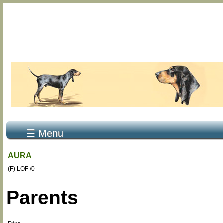
☰ Menu
AURA
(F) LOF /0
Parents