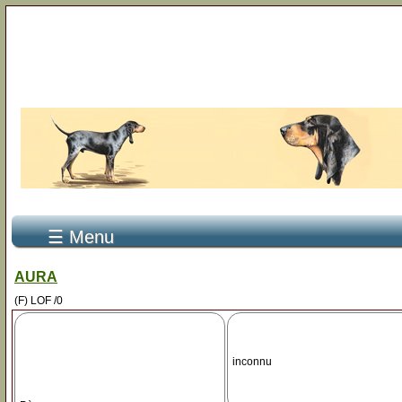
☰ Menu
AURA
(F) LOF /0
inconnu