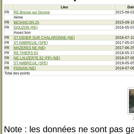
Lieu
Dat
FR
RE Bresse sur Grosne
2015-08-0
4ème
FR
BESANCON 25
2015-09-1
FR
GOUZON (RE)
2016-05-0
Assez bon
FR
ST DIDIER SUR CHALARONNE (NE)
2016-07-1
FR
ST AMBREUIL (SPE)
2017-05-0
FR
MAZERES NE (NE)
2017-06-2
FR
RE THIERS 63
2018-05-2
FR
NE LAUZERTE 82 (FR) (NE)
2018-07-0
FR
ST AMBREUIL (SPE)
2019-05-0
FR
PIGNAN (NE)
2019-07-0
Total des points
D
Note : les données ne sont pas gar