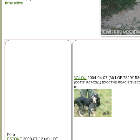
fiche affixe
VALOU
2004-04-07 (M) LOF 7829/153
(COT(2) RCACS(1) EXCCTNE RCACIB(1) BCC
B)
Père
ESTONE
2009-07-12 (M) LOF