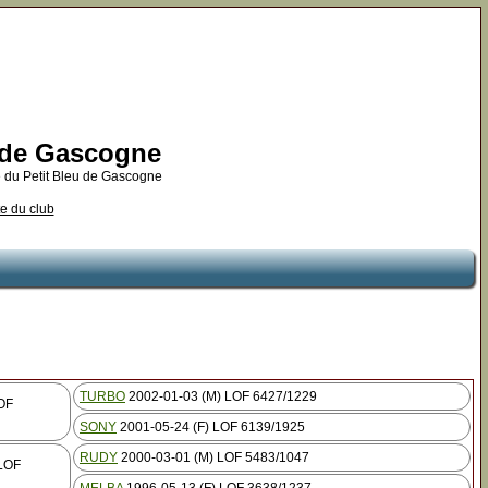
u de Gascogne
 du Petit Bleu de Gascogne
te du club
TURBO
2002-01-03 (M) LOF 6427/1229
OF
SONY
2001-05-24 (F) LOF 6139/1925
RUDY
2000-03-01 (M) LOF 5483/1047
 LOF