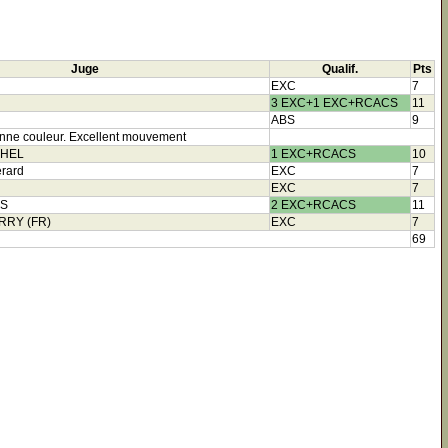
Juge
Qualif.
Pts
EXC
7
3 EXC+1 EXC+RCACS
11
ABS
9
 Bonne couleur. Excellent mouvement
CHEL
1 EXC+RCACS
10
rard
EXC
7
EXC
7
ES
2 EXC+RCACS
11
RRY (FR)
EXC
7
69