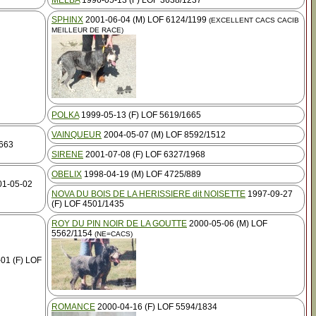
MELBA
1996-05-13 (F) LOF 3638/1237
SPHINX
2001-06-04 (M) LOF 6124/1199
(EXCELLENT CACS CACIB
MEILLEUR DE RACE)
POLKA
1999-05-13 (F) LOF 5619/1665
VAINQUEUR
2004-05-07 (M) LOF 8592/1512
2663
SIRENE
2001-07-08 (F) LOF 6327/1968
OBELIX
1998-04-19 (M) LOF 4725/889
1-05-02
NOVA DU BOIS DE LA HERISSIERE dit NOISETTE
1997-09-27
(F) LOF 4501/1435
ROY DU PIN NOIR DE LA GOUTTE
2000-05-06 (M) LOF
5562/1154
(NE=CACS)
01 (F) LOF
ROMANCE
2000-04-16 (F) LOF 5594/1834