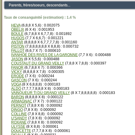
Parents, frères/soeurs, descendants...
Taux de consanguinité (estimation) : 1.4 %
HEVA
(6,8,8 X 5,6) : 0.002075
OBELIX
(6 X 4) : 0.001953
BOULE
(6,7,8,8 X 6,7,7,8) : 0.001892
HUGOS
(7,7 X 6,6,7) : 0.001221
ANTAR
(8,8,8,8 X 6,7,7,7,7,8) : 0.001160
PISTON
(7,8,8,8,8,8,8 X 8,8,8) : 0.000732
FALLOT
(6,6,7 X 7) : 0.000610
IVANHOE DES RIVES DE LA GARONNE
(7,7 X 6) : 0.000488
JASON
(8 X 5,5,6) : 0.000488
COUSTAUT DU GRAND VEILLY
(7,8,8 X 7,8,8) : 0.000397
FANOR
(6,7,8,8 X 7) : 0.000366
VICKY
(8,8,8,8 X 7,8) : 0.000305
ERODE
(7 X 6) : 0.000244
GASCON
(7 X 6) : 0.000244
VOGA
(8 X 6,8,8,8) : 0.000183
ALDO
(7,7,7,7,8,8,8 X 8) : 0.000183
VAINQUEUR TI DU GRAND VEILLY
(8 X 7,8,8,8,8,8) : 0.000183
BARON
(8,8,8,8 X 8) : 0.000122
ARMAGNAC
(7 X 7) : 0.000122
PERNOT
(7,8,8 X 8) : 0.000092
DINGO
(7,8 X 8) : 0.000092
COLLINE
(7,8 X 8,8) : 0.000092
U'SANDY
(7,8 X 8) : 0.000092
ROXANE
(7,8,8 X 8) : 0.000092
ULYSSE
(8 X 8,8) : 0.000061
DOUCETTE
(7,7,7,8 X 8) : 0.000061