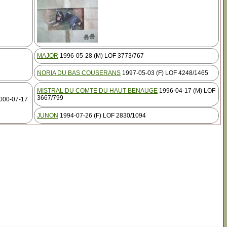
MAJOR
1996-05-28 (M) LOF 3773/767
NORIA DU BAS COUSERANS
1997-05-03 (F) LOF 4248/1465
MISTRAL DU COMTE DU HAUT BENAUGE
1996-04-17 (M) LOF
3667/799
000-07-17
JUNON
1994-07-26 (F) LOF 2830/1094