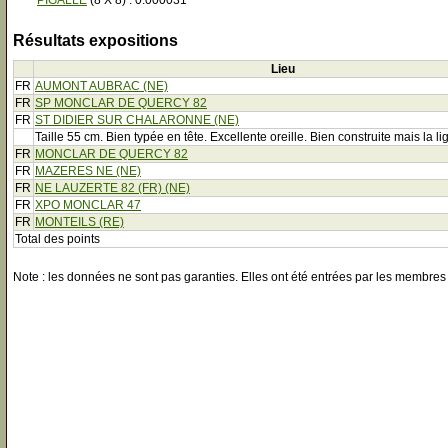
PIGALLE
(8 X 8) : 0.000031
Résultats expositions
Lieu
FR
AUMONT AUBRAC (NE)
FR
SP MONCLAR DE QUERCY 82
FR
ST DIDIER SUR CHALARONNE (NE)
Taille 55 cm. Bien typée en tête. Excellente oreille. Bien construite mais la
FR
MONCLAR DE QUERCY 82
FR
MAZERES NE (NE)
FR
NE LAUZERTE 82 (FR) (NE)
FR
XPO MONCLAR 47
FR
MONTEILS (RE)
Total des points
Note : les données ne sont pas garanties. Elles ont été entrées par les membres 