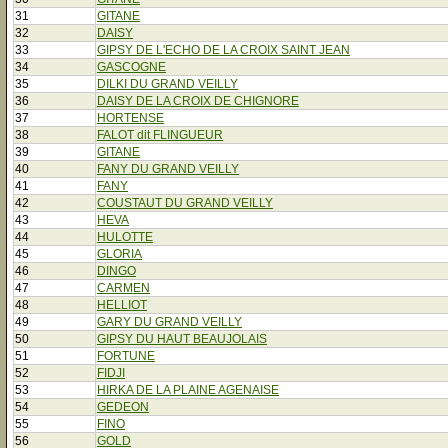
31
GITANE
32
DAISY
33
GIPSY DE L'ECHO DE LA CROIX SAINT JEAN
34
GASCOGNE
35
DILKI DU GRAND VEILLY
36
DAISY DE LA CROIX DE CHIGNORE
37
HORTENSE
38
FALOT dit FLINGUEUR
39
GITANE
40
FANY DU GRAND VEILLY
41
FANY
42
COUSTAUT DU GRAND VEILLY
43
HEVA
44
HULOTTE
45
GLORIA
46
DINGO
47
CARMEN
48
HELLIOT
49
GARY DU GRAND VEILLY
50
GIPSY DU HAUT BEAUJOLAIS
51
FORTUNE
52
FIDJI
53
HIRKA DE LA PLAINE AGENAISE
54
GEDEON
55
FINO
56
GOLD