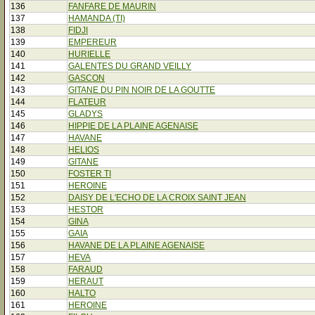
136
FANFARE DE MAURIN
137
HAMANDA (TI)
138
FIDJI
139
EMPEREUR
140
HURIELLE
141
GALENTES DU GRAND VEILLY
142
GASCON
143
GITANE DU PIN NOIR DE LA GOUTTE
144
FLATEUR
145
GLADYS
146
HIPPIE DE LA PLAINE AGENAISE
147
HAVANE
148
HELIOS
149
GITANE
150
FOSTER TI
151
HEROINE
152
DAISY DE L'ECHO DE LA CROIX SAINT JEAN
153
HESTOR
154
GINA
155
GAIA
156
HAVANE DE LA PLAINE AGENAISE
157
HEVA
158
FARAUD
159
HERAUT
160
HALTO
161
HEROINE