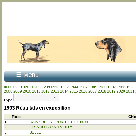
☰ Menu
0000
0200
0201
0206
0209
0993
1017
1944
1982
1985
1986
1987
1988
1989
2008
2009
2010
2011
2012
2013
2014
2015
2016
2017
2018
2019
2020
2021
---
Expo
1993 Résultats en exposition
Place
Chi
1
DAISY DE LA CROIX DE CHIGNORE
2
ELSA DU GRAND VEILLY
3
BELLE