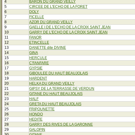
4
BARON DU GRAND VEILLY
5
CIRCEE DE L'ECHO DE LA FORET
6
DOLY
7
FICELLE
8
AZOR DU GRAND VEILLY
9
GAELLE I DE L'ECHO DE LA CROIX SAINT JEAN
10
GARRY DE L'ECHO DE LA CROIX SAINT JEAN
11
FANOR
12
ETINCELLE
13
DANETTE dite DIVINE
14
GINA
15
HERCULE
16
C'FANFARE
17
GYPSIE
18
GIBOULEE DU HAUT BEAUJOLAIS
19
HARDENT
20
HELKA DU GRAND VEILLY
21
GIPSY DE LA TERRASSE DE VERDUN
22
GITANE DU HAUT BEAUJOLAIS
23
HALF
24
GRETA DU HAUT BEAUJOLAIS
25
FRIPOUNETTE
26
HONDO
27
HEDITE
28
GARRY DES RIVES DE LA GARONNE
29
GALOPIN
30
GITANE