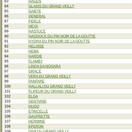
83
HAGEN
84
GLADIS DU GRAND VEILLY
85
GAIETE
86
GENERAL
87
FIDELE
88
HEYA
89
HASTUCE
90
HADDOCK DU PIN NOIR DE LA GOUTTE
91
HYDRA DU PIN NOIR DE LA GOUTTE
92
HELOISE
93
HEMA
94
HARDIE
95
FLAMBY
96
LINDA DA NOGARA
97
GRACE
98
VERA DU GRAND VEILLY
99
FANFARE
100
HALLALI DU GRAND VEILLY
101
FLIPEUR DU GRAND VEILLY
102
ELGA
103
GENTIANE
104
HUGO
105
ETINCELLE
106
GAUFRETTE
107
HERMINE
108
EPERON
109
DIVA DU GRAND VEILLY