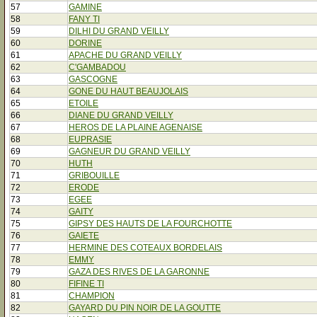
57
GAMINE
58
FANY TI
59
DILHI DU GRAND VEILLY
60
DORINE
61
APACHE DU GRAND VEILLY
62
C'GAMBADOU
63
GASCOGNE
64
GONE DU HAUT BEAUJOLAIS
65
ETOILE
66
DIANE DU GRAND VEILLY
67
HEROS DE LA PLAINE AGENAISE
68
EUPRASIE
69
GAGNEUR DU GRAND VEILLY
70
HUTH
71
GRIBOUILLE
72
ERODE
73
EGEE
74
GAITY
75
GIPSY DES HAUTS DE LA FOURCHOTTE
76
GAIETE
77
HERMINE DES COTEAUX BORDELAIS
78
EMMY
79
GAZA DES RIVES DE LA GARONNE
80
FIFINE TI
81
CHAMPION
82
GAYARD DU PIN NOIR DE LA GOUTTE