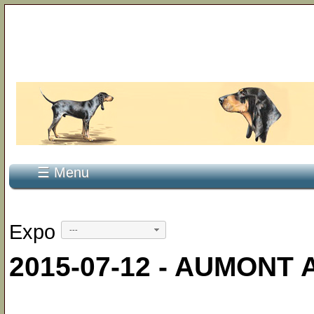
☰ Menu
Expo
---
2015-07-12 - AUMONT 