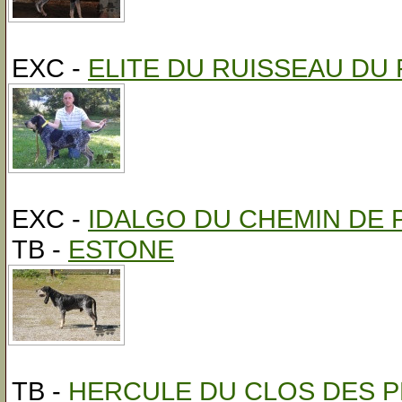
EXC -
ELITE DU RUISSEAU DU 
EXC -
IDALGO DU CHEMIN DE 
TB -
ESTONE
TB -
HERCULE DU CLOS DES P