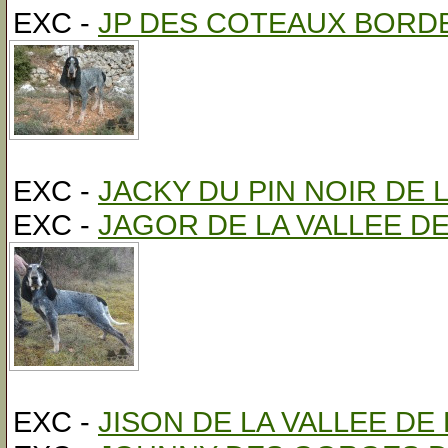
EXC -
JP DES COTEAUX BORD
EXC -
JACKY DU PIN NOIR DE 
EXC -
JAGOR DE LA VALLEE D
EXC -
JISON DE LA VALLEE DE