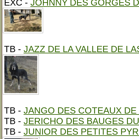
EXC -
JOHNNY DES GORGES D
TB -
JAZZ DE LA VALLEE DE L
TB -
JANGO DES COTEAUX D
TB -
JERICHO DES BAUGES DU
TB -
JUNIOR DES PETITES PY