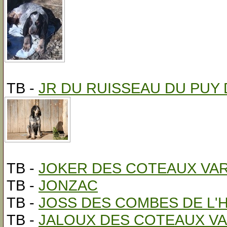
TB -
JR DU RUISSEAU DU PUY 
TB -
JOKER DES COTEAUX VA
TB -
JONZAC
TB -
JOSS DES COMBES DE L'
TB -
JALOUX DES COTEAUX V