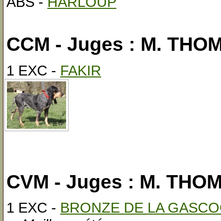
ABS -
HARLOUP
CCM - Juges : M. THO
1 EXC -
FAKIR
CVM - Juges : M. THO
1 EXC -
BRONZE DE LA GASCO