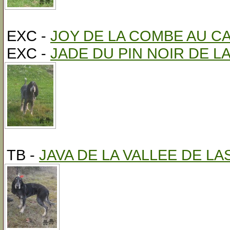
EXC -
JOY DE LA COMBE AU C
EXC -
JADE DU PIN NOIR DE L
TB -
JAVA DE LA VALLEE DE L