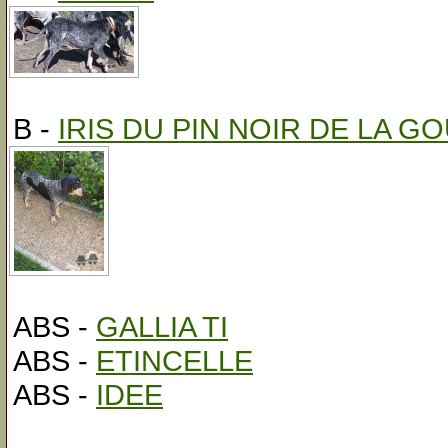
B -
IRIS DU PIN NOIR DE LA G
ABS -
GALLIA TI
ABS -
ETINCELLE
ABS -
IDEE