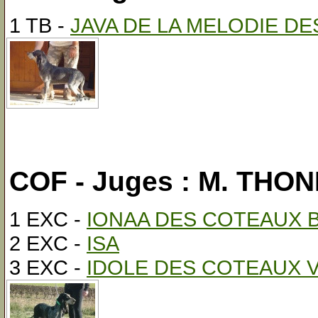
1 TB -
JAVA DE LA MELODIE D
COF - Juges : M. THO
1 EXC -
IONAA DES COTEAUX 
2 EXC -
ISA
3 EXC -
IDOLE DES COTEAUX 